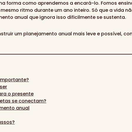
na forma como aprendemos a encará-lo. Fomos ensinad
 mesmo ritmo durante um ano inteiro. Só que a vida n
nto anual que ignora isso dificilmente se sustenta.
nstruir um planejamento anual mais leve e possível, 
 importante?
ser
para o presente
metas se conectam?
amento anual
assos?