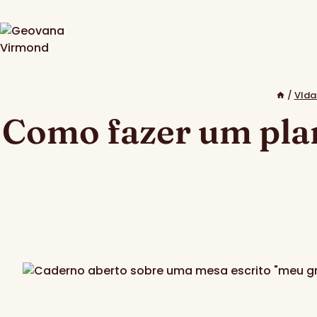
Pular
para
o
Conteúdo
/
VIda
Como fazer um pla