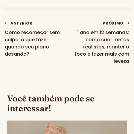
Navegação
ANTERIOR
PRÓXIMO
Como recomeçar sem
1 ano em 12 semanas:
de
culpa: o que fazer
como criar metas
Post
quando seu plano
realistas, manter o
desanda?
foco e fazer mais com
leveza
Você também pode se
interessar!