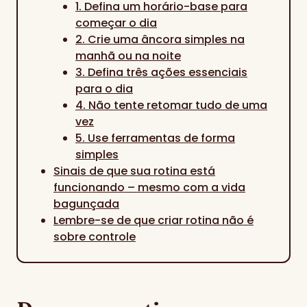
1. Defina um horário-base para
começar o dia
2. Crie uma âncora simples na
manhã ou na noite
3. Defina três ações essenciais
para o dia
4. Não tente retomar tudo de uma
vez
5. Use ferramentas de forma
simples
Sinais de que sua rotina está
funcionando – mesmo com a vida
bagunçada
Lembre-se de que criar rotina não é
sobre controle