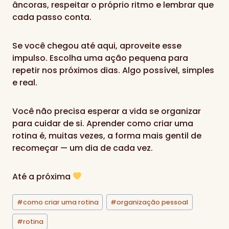
âncoras, respeitar o próprio ritmo e lembrar que
cada passo conta.
Se você chegou até aqui, aproveite esse
impulso. Escolha uma ação pequena para
repetir nos próximos dias. Algo possível, simples
e real.
Você não precisa esperar a vida se organizar
para cuidar de si. Aprender como criar uma
rotina é, muitas vezes, a forma mais gentil de
recomeçar — um dia de cada vez.
Até a próxima
Tags
#
como criar uma rotina
#
organização pessoal
do
Post:
#
rotina